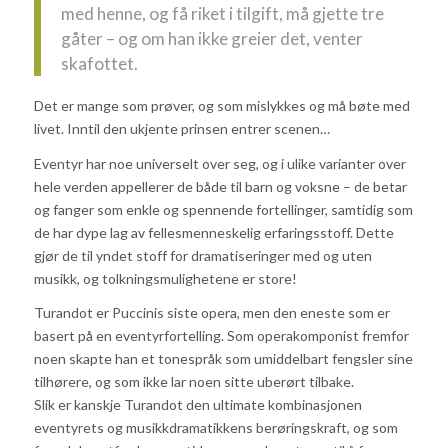
med henne, og få riket i tilgift, må gjette tre
gåter – og om han ikke greier det, venter
skafottet.
Det er mange som prøver, og som mislykkes og må bøte med
livet. Inntil den ukjente prinsen entrer scenen…
Eventyr har noe universelt over seg, og i ulike varianter over
hele verden appellerer de både til barn og voksne – de betar
og fanger som enkle og spennende fortellinger, samtidig som
de har dype lag av fellesmenneskelig erfaringsstoff. Dette
gjør de til yndet stoff for dramatiseringer med og uten
musikk, og tolkningsmulighetene er store!
Turandot er Puccinis siste opera, men den eneste som er
basert på en eventyrfortelling. Som operakomponist fremfor
noen skapte han et tonespråk som umiddelbart fengsler sine
tilhørere, og som ikke lar noen sitte uberørt tilbake.
Slik er kanskje Turandot den ultimate kombinasjonen
eventyrets og musikkdramatikkens berøringskraft, og som