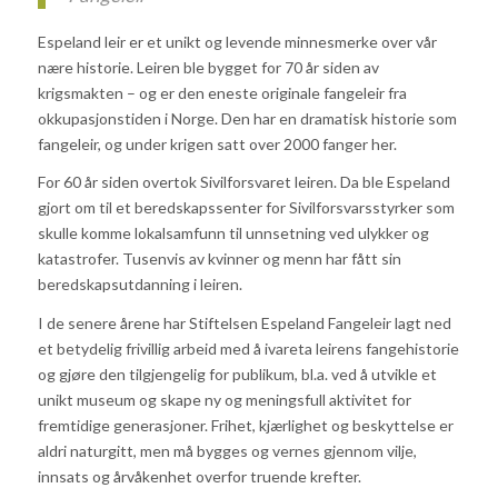
Espeland leir er et unikt og levende minnesmerke over vår
nære historie. Leiren ble bygget for 70 år siden av
krigsmakten – og er den eneste originale fangeleir fra
okkupasjonstiden i Norge. Den har en dramatisk historie som
fangeleir, og under krigen satt over 2000 fanger her.
For 60 år siden overtok Sivilforsvaret leiren. Da ble Espeland
gjort om til et beredskapssenter for Sivilforsvarsstyrker som
skulle komme lokalsamfunn til unnsetning ved ulykker og
katastrofer. Tusenvis av kvinner og menn har fått sin
beredskapsutdanning i leiren.
I de senere årene har Stiftelsen Espeland Fangeleir lagt ned
et betydelig frivillig arbeid med å ivareta leirens fangehistorie
og gjøre den tilgjengelig for publikum, bl.a. ved å utvikle et
unikt museum og skape ny og meningsfull aktivitet for
fremtidige generasjoner. Frihet, kjærlighet og beskyttelse er
aldri naturgitt, men må bygges og vernes gjennom vilje,
innsats og årvåkenhet overfor truende krefter.