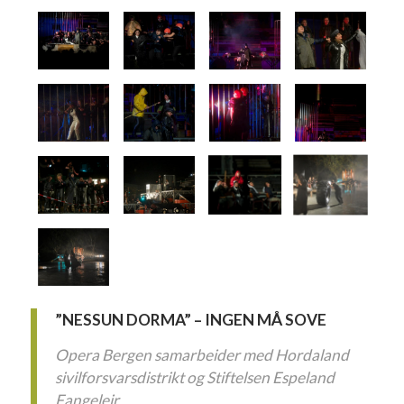
”NESSUN DORMA” – INGEN MÅ SOVE
Opera Bergen samarbeider med Hordaland
sivilforsvarsdistrikt og Stiftelsen Espeland
Fangeleir