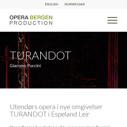
ENGLISH
NORWEGIAN
TURANDOT
Giacomo Puccini
Utendørs opera i nye omgivelser
TURANDOT i Espeland Leir