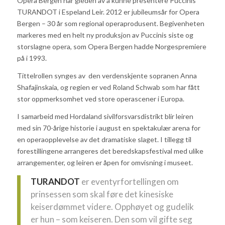
Opera Bergen har gleden av å kunne presentere Puccinis
TURANDOT i Espeland Leir. 2012 er jubileumsår for Opera
Bergen – 30 år som regional operaprodusent. Begivenheten
markeres med en helt ny produksjon av Puccinis siste og
storslagne opera, som Opera Bergen hadde Norgespremiere
på i 1993.
Tittelrollen synges av den verdenskjente sopranen Anna
Shafajinskaia, og regien er ved Roland Schwab som har fått
stor oppmerksomhet ved store operascener i Europa.
I samarbeid med Hordaland sivilforsvarsdistrikt blir leiren
med sin 70-årige historie i august en spektakulær arena for
en operaopplevelse av det dramatiske slaget. I tillegg til
forestillingene arrangeres det beredskapsfestival med ulike
arrangementer, og leiren er åpen for omvisning i museet.
TURANDOT
er eventyrfortellingen om
prinsessen som skal føre det kinesiske
keiserdømmet videre. Opphøyet og gudelik
er hun – som keiseren. Den som vil gifte seg