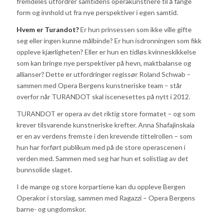
fremdeles utfordrer samtidens operakunstnere til å fange
form og innhold ut fra nye perspektiver i egen samtid.
Hvem er Turandot?
Er hun prinsessen som ikke ville gifte
seg eller ingen kunne målbinde? Er hun isdronningen som fikk
oppleve kjærligheten? Eller er hun en tidløs kvinneskikkelse
som kan bringe nye perspektiver på hevn, maktbalanse og
allianser? Dette er utfordringer regissør Roland Schwab –
sammen med Opera Bergens kunstneriske team – står
overfor når TURANDOT skal iscenesettes på nytt i 2012.
TURANDOT er opera av det riktig store formatet – og som
krever tilsvarende kunstneriske krefter. Anna Shafajinskaia
er en av verdens fremste i den krevende tittelrollen – som
hun har forført publikum med på de store operascenen i
verden med. Sammen med seg har hun et solistlag av det
bunnsolide slaget.
I de mange og store korpartiene kan du oppleve Bergen
Operakor i storslag, sammen med Ragazzi – Opera Bergens
barne- og ungdomskor.