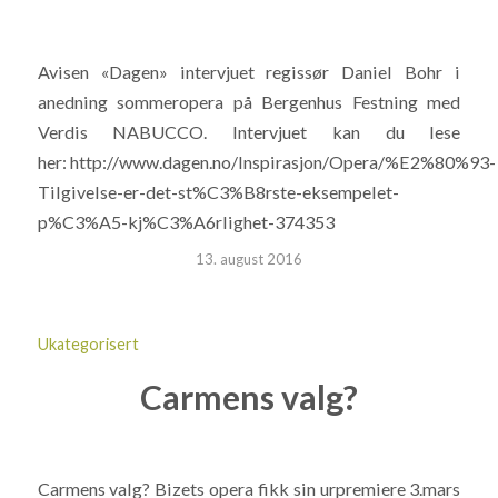
Avisen «Dagen» intervjuet regissør Daniel Bohr i
anedning sommeropera på Bergenhus Festning med
Verdis NABUCCO. Intervjuet kan du lese
her: http://www.dagen.no/Inspirasjon/Opera/%E2%80%93-
Tilgivelse-er-det-st%C3%B8rste-eksempelet-
p%C3%A5-kj%C3%A6rlighet-374353
13. august 2016
Ukategorisert
Carmens valg?
Carmens valg? Bizets opera fikk sin urpremiere 3.mars