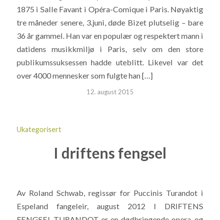
1875 i Salle Favant i Opéra-Comique i Paris. Nøyaktig
tre måneder senere, 3.juni, døde Bizet plutselig – bare
36 år gammel. Han var en populær og respektert mann i
datidens musikkmiljø i Paris, selv om den store
publikumssuksessen hadde uteblitt. Likevel var det
over 4000 mennesker som fulgte han […]
12. august 2015
Ukategorisert
I driftens fengsel
Av Roland Schwab, regissør for Puccinis Turandot i
Espeland fangeleir, august 2012 I DRIFTENS
FENGSEL TURANDOT er en dødbringende opera, og