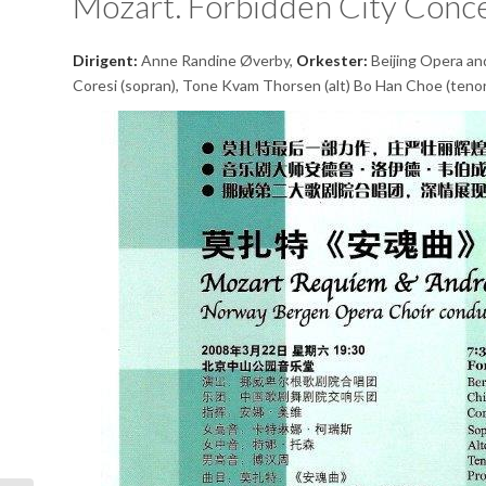
Mozart. Forbidden City Concert
Dirigent:
Anne Randine Øverby,
Orkester:
Beijing Opera and
Coresi (sopran), Tone Kvam Thorsen (alt) Bo Han Choe (tenor