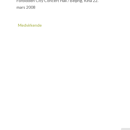
Forbidden City Concert Hall / Beijing, Kina 22.
mars 2008
Medvirkende