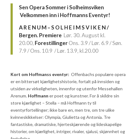
Sen Opera Sommer i Solheimsviken
Velkommen inn i Hoffmanns Eventyr!
A R E N U M –
S O L H E I M S V I K E N /
Bergen.
Premiere
Lør. 30. August kl.
20.00,
Forestillinger
Ons. 3.9 / Lør. 6.9 / Søn.
7.9 / Ons. 10.9 / Lør. 13.9, kl.20.00
Kort om Hoffmanss eventyr:
Offenbachs populære opera
er en bittersøt kjærlighetshistorie, fortalt på innsiden og
utsiden av virkeligheten, innenfor og utenfor Messehallen
Arenum.
Hoffmann
er poet og kunstner. For å skildre sin
store kjærlighet – Stella – må Hoffmann ty til
eventyrfortellinger; ikke bare en, men tre, om tre ulike
kvinneskikkelser: Olympia, Giulietta og Antonia. Tre
fantastiske, dramatiske, hjerteskjærende og lideskapelige
historier, om kjærlighet, intriger, rivaler, sjalusi, skjønnhet og
fortvilelse.