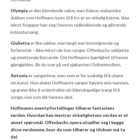
Olympia
er den blendende vakre, men livløse, mekaniske
dukken som Hoffmann lures til å tro er en virkelig kvinne. Ikke
minst forgaper han seg i hennes radbrekkende og glitrende
koloratursang.
Giulietta
er like vakker, men langt mer innsmigrende og
forførerisk – ikke minst når hun synger Offenbachs velkjente
og smektende Barcarole. Om Hoffmanns kjærlighet til henne
gjengjeldes, får du svar på ved sjøkanten i Solheimsviken.
Antonia
er sangerinne, men som er for svakelig til å utøve
sin kunst. Hun elsker Hoffmanns sanger høyere enn mannen,
og greier ikke å undertrykke sin lidenskapelige trang til å
synge, noe som blir hennes død.
Hoffmanns eventyrfortellinger tilhører fantasiens
verden. Hvordan han mestrer virkelighetens verden er et
annet spørsmål. Offenbachs opera utspiller seg i begge
disse verdenene, hvor du som tilhører og tilskuer må ta
del.