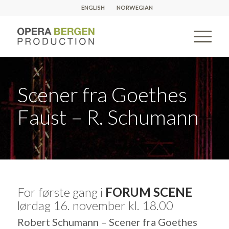
ENGLISH
NORWEGIAN
Scener fra Goethes
Faust – R. Schumann
For første gang i
FORUM SCENE
lørdag 16. november kl. 18.00
Robert Schumann – Scener fra Goethes