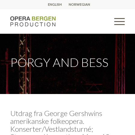
ENGLISH
NORWEGIAN
PORGY AND BESS
Utdrag fra George Gershwins
amerikanske folkeopera.
Konserter/Vestlandsturné;