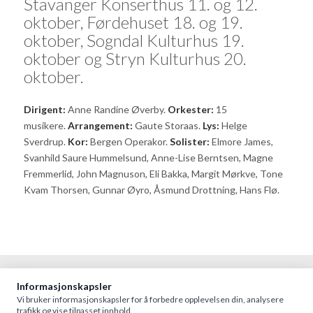
Stavanger Konserthus 11. og 12.
oktober, Førdehuset 18. og 19.
oktober, Sogndal Kulturhus 19.
oktober og Stryn Kulturhus 20.
oktober.
Dirigent:
Anne Randine Øverby.
Orkester:
15
musikere.
Arrangement:
Gaute Storaas.
Lys:
Helge
Sverdrup.
Kor:
Bergen Operakor.
Solister:
Elmore James,
Svanhild Saure Hummelsund, Anne-Lise Berntsen, Magne
Fremmerlid, John Magnuson, Eli Bakka, Margit Mørkve, Tone
Kvam Thorsen, Gunnar Øyro, Åsmund Drottning, Hans Flø.
Informasjonskapsler