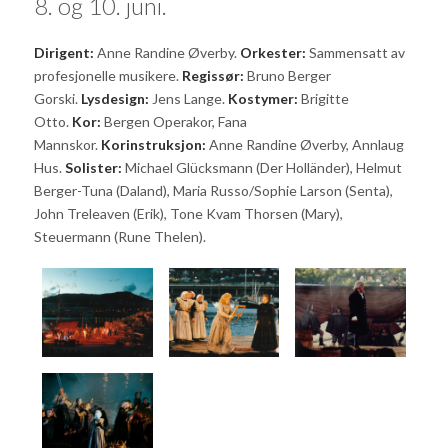
8. og 10. juni.
Dirigent:
Anne Randine Øverby.
Orkester:
Sammensatt av
profesjonelle musikere.
Regissør:
Bruno Berger
Gorski.
Lysdesign:
Jens Lange.
Kostymer:
Brigitte
Otto.
Kor:
Bergen Operakor, Fana
Mannskor.
Korinstruksjon:
Anne Randine Øverby, Annlaug
Hus.
Solister:
Michael Glücksmann (Der Holländer), Helmut
Berger-Tuna (Daland), Maria Russo/Sophie Larson (Senta),
John Treleaven (Erik), Tone Kvam Thorsen (Mary),
Steuermann (Rune Thelen).