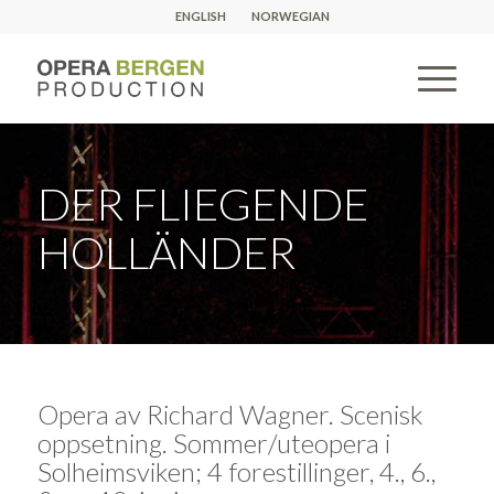
ENGLISH
NORWEGIAN
DER FLIEGENDE
HOLLÄNDER
Opera av Richard Wagner. Scenisk
oppsetning. Sommer/uteopera i
Solheimsviken; 4 forestillinger, 4., 6.,